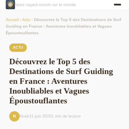
Votre regard enrichi sur le monde
Accueil
›
Actu
›
Découvrez le Top 5 des Destinations de Surf
Guiding en France : Aventures Inoubliables et Vagues
Époustouflantes
ACTU
Découvrez le Top 5 des
Destinations de Surf Guiding
en France : Aventures
Inoubliables et Vagues
Époustouflantes
Noah
11 juin 2025
1 min de lecture
N